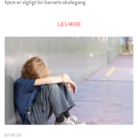
n
hjem er vigtigt for barnets skolegang
o
n
LÆS MERE
y
m
r
å
d
g
i
v
n
i
n
07.05.25