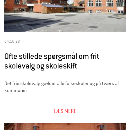
d
r
e
04.10.23
Ofte stillede spørgsmål om frit
skolevalg og skoleskift
Det frie skolevalg gælder alle folkeskoler og på tværs af
kommuner
LÆS MERE