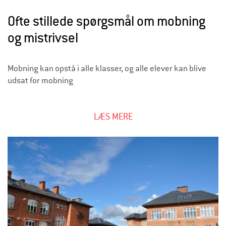
g
Ofte stillede spørgsmål om mobning
f
og mistrivsel
o
r
Mobning kan opstå i alle klasser, og alle elever kan blive
s
udsat for mobning
k
o
LÆS MERE
l
e
f
o
r
æ
l