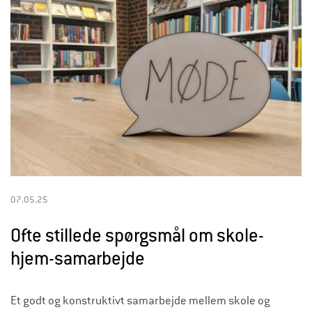
a
d
g
i
v
n
i
n
g
07.05.25
e
Ofte stillede spørgsmål om skole-
n
hjem-samarbejde
-
a
Et godt og konstruktivt samarbejde mellem skole og