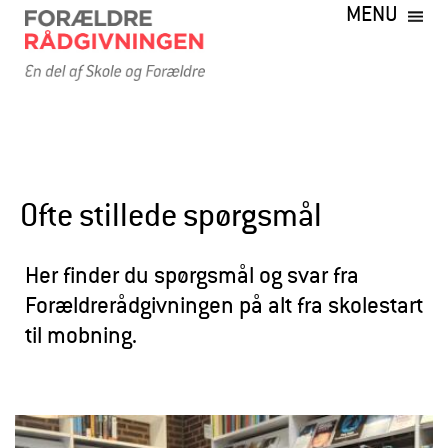
MENU
Gå
til
hovedindhold
F
o
r
a
Ofte stillede spørgsmål
e
l
Her finder du spørgsmål og svar fra
d
Forældrerådgivningen på alt fra skolestart
til mobning.
r
e
r
a