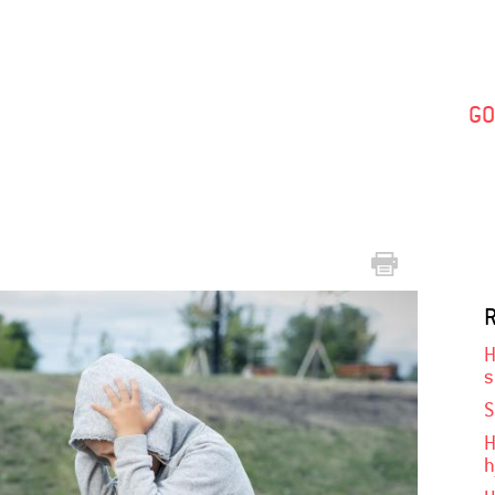
Gå
til
hovedindhold
GO
H
s
S
H
h