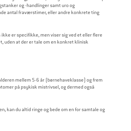
gstanker og -handlinger samt uro og
 antal fraværstimer, eller andre konkrete ting
kke er specifikke, men viser sig ved et eller flere
, uden at der er tale om en konkret klinisk
lealderen mellem 5-6 år (børnehaveklasse) og frem
ymptomer på psykisk mistrivsel, og dermed også
en, kan du altid ringe og bede om en for samtale og