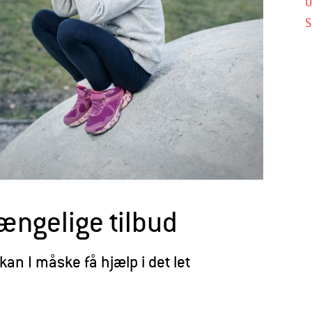
U
S
gængelige tilbud
 kan I måske få hjælp i det let