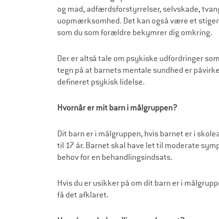
i
og mad, adfærdsforstyrrelser, selvskade, tvan
n
uopmærksomhed. Det kan også være et stigende
g
som du som forældre bekymrer dig omkring.
f
Der er altså tale om psykiske udfordringer som i
o
tegn på at barnets mentale sundhed er påvirket
r
defineret psykisk lidelse.
s
Hvornår er mit barn i målgruppen?
k
o
Dit barn er i målgruppen, hvis barnet er i sko
l
til 17 år. Barnet skal have let til moderate s
behov for en behandlingsindsats.
e
f
Hvis du er usikker på om dit barn er i målgrupp
o
få det afklaret.
r