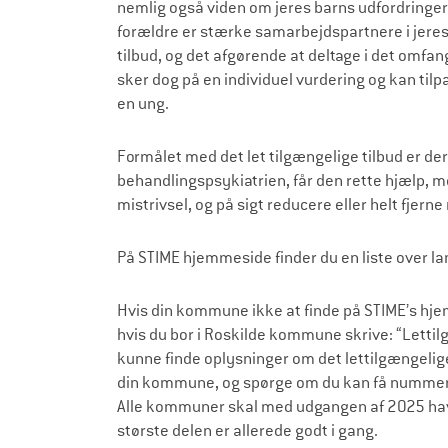
nemlig også viden om jeres barns udfordringer
forældre er stærke samarbejdspartnere i jeres 
tilbud, og det afgørende at deltage i det omfan
sker dog på en individuel vurdering og kan tilpa
en ung.
Formålet med det let tilgængelige tilbud er d
behandlingspsykiatrien, får den rette hjælp, m
mistrivsel, og på sigt reducere eller helt fjer
På STIME hjemmeside finder du en liste over l
Hvis din kommune ikke at finde på STIME’s hje
hvis du bor i Roskilde kommune skrive: “Lettil
kunne finde oplysninger om det lettilgængelige 
din kommune, og spørge om du kan få nummeret
Alle kommuner skal med udgangen af 2025 have 
største delen er allerede godt i gang.