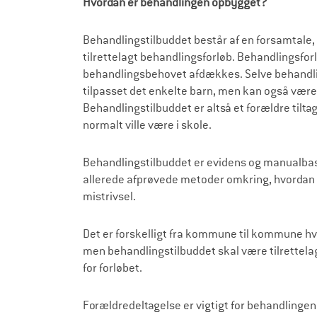
Hvordan er behandlingen opbygget?
æ
l
Behandlingstilbuddet består af en forsamtale, 
d
tilrettelagt behandlingsforløb. Behandlingsfo
behandlingsbehovet afdækkes. Selve behandl
r
tilpasset det enkelte barn, men kan også være
e
Behandlingstilbuddet er altså et forældre tilta
normalt ville være i skole.
Behandlingstilbuddet er evidens og manualbass
allerede afprøvede metoder omkring, hvordan 
mistrivsel.
Det er forskelligt fra kommune til kommune hvor
men behandlingstilbuddet skal være tilrettelagt, 
for forløbet.
Forældredeltagelse er vigtigt for behandlingen