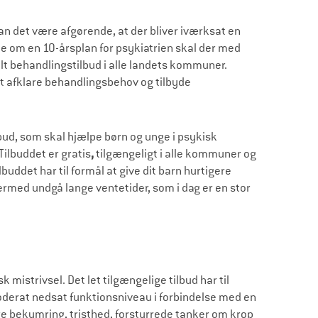
an det være afgørende, at der bliver iværksat en
ale om en 10-årsplan for psykiatrien skal der med
 behandlingstilbud i alle landets kommuner.
 at afklare behandlingsbehov og tilbyde
lbud, som skal hjælpe børn og unge i psykisk
ilbuddet er gratis
,
tilgængeligt i alle kommuner og
uddet har til formål at give dit barn hurtigere
dermed undgå lange ventetider, som i dag er en stor
 mistrivsel. Det let tilgængelige tilbud har til
oderat nedsat funktionsniveau i forbindelse med en
e bekymring, tristhed, forstyrrede tanker om krop