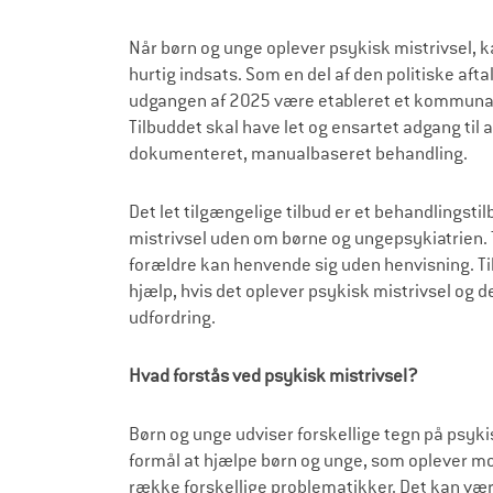
a
Når børn og unge oplever psykisk mistrivsel, k
n
hurtig indsats. Som en del af den politiske aft
o
udgangen af 2025 være etableret et kommunalt
n
Tilbuddet skal have let og ensartet adgang til
dokumenteret, manualbaseret behandling.
y
m
Det let tilgængelige tilbud er et behandlingsti
r
mistrivsel uden om børne og ungepsykiatrien. T
forældre kan henvende sig uden henvisning. Tilb
å
hjælp, hvis det oplever psykisk mistrivsel og 
d
udfordring.
g
Hvad forstås ved psykisk mistrivsel?
i
v
Børn og unge udviser forskellige tegn på psykisk
n
formål at hjælpe børn og unge, som oplever m
række forskellige problematikker. Det kan vær