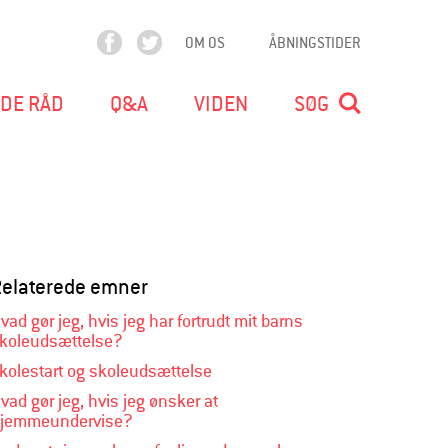
OM OS
ÅBNINGSTIDER
F
T
a
w
c
i
DE RÅD
Q&A
VIDEN
SØG
e
t
b
t
o
e
o
r
k
Relaterede emner
vad gør jeg, hvis jeg har fortrudt mit barns
koleudsættelse?
kolestart og skoleudsættelse
vad gør jeg, hvis jeg ønsker at
jemmeundervise?