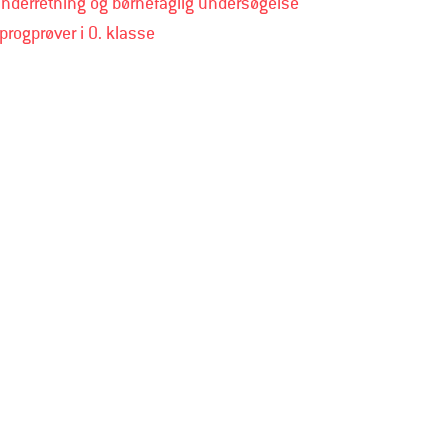
nderretning og børnefaglig undersøgelse
progprøver i 0. klasse