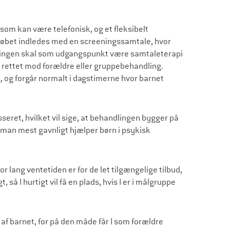
som kan være telefonisk, og et fleksibelt
rløbet indledes med en screeningssamtale, hvor
ingen skal som udgangspunkt være samtaleterapi
 rettet mod forældre eller gruppebehandling.
g, og forgår normalt i dagstimerne hvor barnet
eret, hvilket vil sige, at behandlingen bygger på
man mest gavnligt hjælper børn i psykisk
 lang ventetiden er for de let tilgængelige tilbud,
så I hurtigt vil få en plads, hvis I er i målgruppe
 af barnet, for på den måde får I som forældre