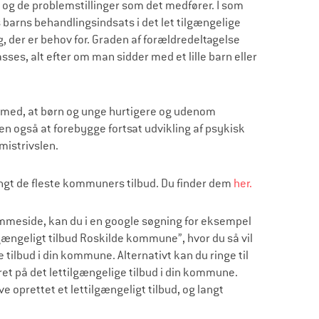
 og de problemstillinger som det medfører. I som
barns behandlingsindsats i det let tilgængelige
g, der er behov for. Graden af forældredeltagelse
sses, alt efter om man sidder med et lille barn eller
ermed, at børn og unge hurtigere og udenom
en også at forebygge fortsat udvikling af psykisk
ne mistrivslen.
angt de fleste kommuners tilbud. Du finder dem
her.
mmeside, kan du i en google søgning for eksempel
gængeligt tilbud Roskilde kommune”, hvor du så vil
tilbud i din kommune. Alternativt kan du ringe til
 på det lettilgængelige tilbud i din kommune.
oprettet et lettilgængeligt tilbud, og langt