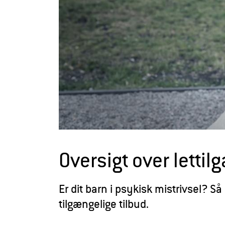
r
a
a
d
g
i
v
n
i
n
Oversigt over lettil
g
e
Er dit barn i psykisk mistrivsel? Så
n
tilgængelige tilbud.
-